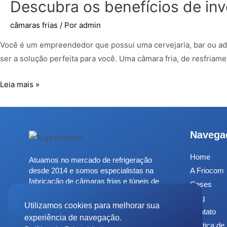
Descubra os benefícios de inv
câmaras frias
/ Por
admin
Você é um empreendedor que possui uma cervejaria, bar ou ad
ser a solução perfeita para você. Uma câmara fria, de resfri
Leia mais »
Navega
Home
Atuamos no mercado de refrigeração
desde 2014 e somos especialistas na
A Friocom
fabricação de câmaras frias e túneis de
Cases
congelamento.
Blog
Utilizamos cookies para melhorar sua
Contato
(11) 97821-9259
experiência de navegação.
Política de