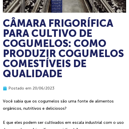
CÂMARA FRIGORÍFICA
PARA CULTIVO DE
COGUMELOS: COMO
PRODUZIR COGUMELOS
COMESTÍVEIS DE
QUALIDADE
Postado em
20/06/2023
Você sabia que os cogumelos são uma fonte de alimentos
orgânicos, nutritivos e deliciosos?
E que eles podem ser cultivados em escala industrial com o uso